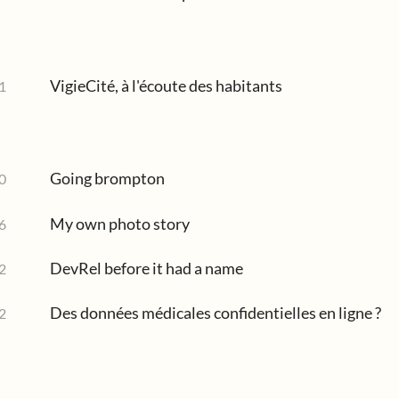
VigieCité, à l'écoute des habitants
1
Going brompton
0
My own photo story
6
DevRel before it had a name
2
Des données médicales confidentielles en ligne ?
2