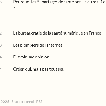
Pourquoi les SI partagés de santé ont-ils du mal à d
6
?
La bureaucratie de la santé numérique en France
2
Les plombiers de l'Internet
0
D'avoir une opinion
4
Créer, oui, mais pas tout seul
4
026 · Site personnel ·
RSS