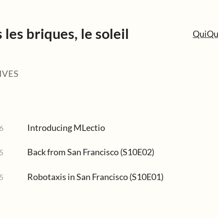
 les briques, le soleil
Qui
Qu
IVES
Introducing MLectio
6
Back from San Francisco (S10E02)
5
Robotaxis in San Francisco (S10E01)
5