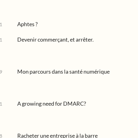
Aphtes ?
1
Devenir commerçant, et arrêter.
1
Mon parcours dans la santé numérique
9
A growing need for DMARC?
1
Racheter une entreprise à la barre
8