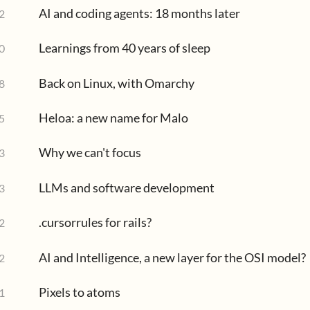
AI and coding agents: 18 months later
2
Learnings from 40 years of sleep
0
Back on Linux, with Omarchy
8
Heloa: a new name for Malo
5
Why we can't focus
3
LLMs and software development
3
.cursorrules for rails?
2
AI and Intelligence, a new layer for the OSI model?
2
Pixels to atoms
1